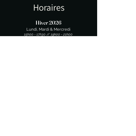
Horaires
Hiver 2026
Lundi, Mardi & Mercredi
15h00 - 17h30 // 19h00 - 21h00
Jeudi
Fermé
Vendredi
19h00 - 20h30
Samedi & Dimanche
8h00 - 10h30 // 19h00 - 21h00
Nous contacter
04 88 26 01 16
Termes et conditions