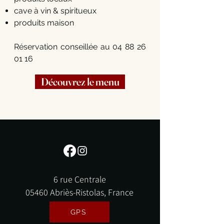
cave à vin & spiritueux
produits maison
Réservation conseillée au
04 88 26
01 16
Découvrez le menu
6 rue Centrale
05460 Abriès-Ristolas, France
GPS