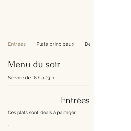
Entrées
Plats principaux
Desserts
Menu du soir
Service de 18 h à 23 h
Entrées
Ces plats sont idéals à partager